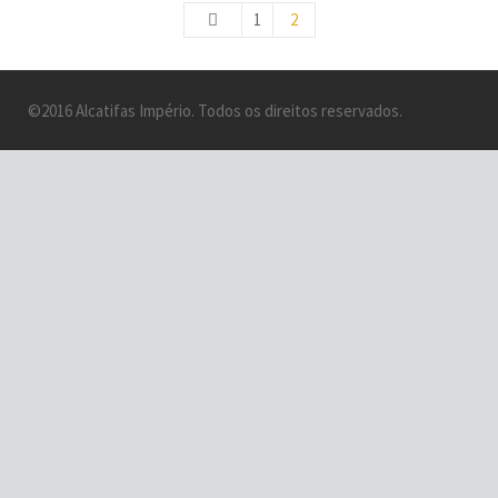
1
2
©2016 Alcatifas Império. Todos os direitos reservados.