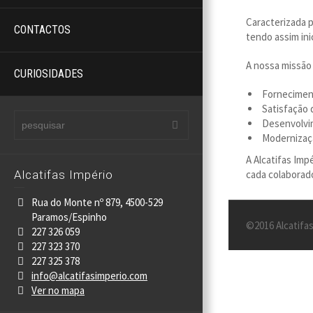
Caracterizada p
CONTACTOS
tendo assim ini
A nossa missão 
CURIOSIDADES
Forneciment
Satisfação d
Desenvolvim
Modernizaç
A Alcatifas Imp
Alcatifas Império
cada colaborad
Rua do Monte nº 879, 4500-529
Paramos/Espinho
©2016 Alcatifas
227 326 059
227 323 370
227 325 378
info@alcatifasimperio.com
Ver no mapa