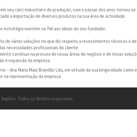
elo seu cariz industrial e de produção, com o passar dos anos tornou-se
ciado a importação de diversos produtos na sua área de actividade.
e estratégia mantém-se fiel aos ideias do seu fundador:
o de várias soluções no que diz respeito a revestimentos técnicos e de
as necessidades profissionais do cliente.
ento contínuo na procura de novas áreas de negócio e de novas soluç
ão e expansão da empresa.
ério – Ana Maria Maia Brandão Lda, em virtude da sua longevidade como 
or na representação da empresa.
 Império. Todos os direitos reservados.