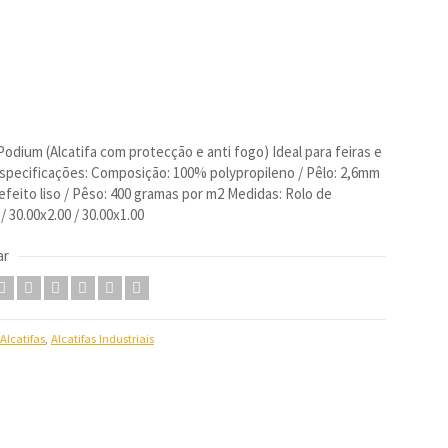
odium (Alcatifa com protecção e anti fogo) Ideal para feiras e
specificações: Composição: 100% polypropileno / Pêlo: 2,6mm
 efeito liso / Pêso: 400 gramas por m2 Medidas: Rolo de
/ 30.00x2.00 / 30.00x1.00
ar
Alcatifas
,
Alcatifas Industriais