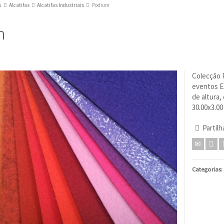
s
Alcatifas
Alcatifas Industriais
Podium
m
Colecção P
eventos E
de altura,
30.00x3.00 
Partilh
Categorias: