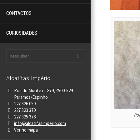
CONTACTOS
CURIOSIDADES
Alcatifas Império
Rua do Monte nº 879, 4500-529
Paramos/Espinho
227 326 059
227 323 370
Po
227 325 378
info@alcatifasimperio.com
Ver no mapa